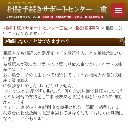
相続手続きサポートセンター三重
>
相続相談事例
>
相続しな
いことはできますか？
相続しないことはできますか？
相続人が被相続人の遺産すべてを相続することを単純承認とい
います。
被相続人が残したプラスの財産より借入金などのマイナスの財
産のほうが
多い場合、そのまますべて相続してしまうと相続人が自分の財
産で被相続人
の債務を弁済しなければなりません。
マイナスの財産が多い時など、何らかの原因で相続人になりた
くない場合の方法として相続放棄と限定承認という2つの制度
があります。
ただし、相続人が相続財産を勝手に処分、隠匿、消費したよう
な場合は相続放棄も限定承認もできなくなる（もしくは無効に
なる）ことがあります。