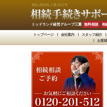
相続,相続税,三重,四日市
ミッドランド経営グループ三重
無料相談
相
トップページ
会社案内
スタッフ紹介
お客