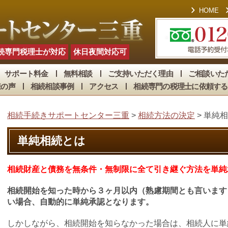
HOME
続専門税理士が対応
休日夜間対応可
サポート料金
無料相談
ご支持いただく理由
ご相談いた
様の声
相続相談事例
アクセス
相続専門の税理士に依頼する
相続手続きサポートセンター三重
>
相続方法の決定
>
単純相
単純相続とは
相続財産と債務を無条件・無制限に全て引き継ぐ方法を単純
相続開始を知った時から３ヶ月以内（熟慮期間とも言います
い場合、自動的に単純承認となります。
しかしながら、相続開始を知らなかった場合は、相続人に単