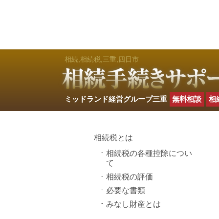
相続,相続税,三重,四日市
ミッドランド経営グループ三重
無料相談
相
相続税とは
相続税の各種控除につい
て
相続税の評価
必要な書類
みなし財産とは